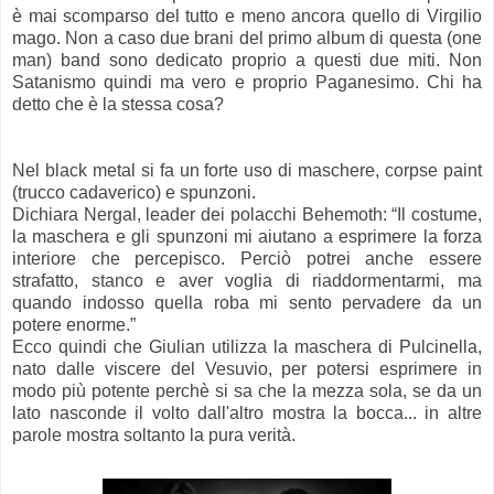
è mai scomparso del tutto e meno ancora quello di Virgilio
mago. Non a caso due brani del primo album di questa (one
man) band sono dedicato proprio a questi due miti. Non
Satanismo quindi ma vero e proprio Paganesimo. Chi ha
detto che è la stessa cosa?
Nel black metal si fa un forte uso di maschere, corpse paint
(trucco cadaverico) e spunzoni.
Dichiara Nergal, leader dei polacchi Behemoth: “Il costume,
la maschera e gli spunzoni mi aiutano a esprimere la forza
interiore che percepisco. Perciò potrei anche essere
strafatto, stanco e aver voglia di riaddormentarmi, ma
quando indosso quella roba mi sento pervadere da un
potere enorme.”
Ecco quindi che Giulian utilizza la maschera di Pulcinella,
nato dalle viscere del Vesuvio, per potersi esprimere in
modo più potente perchè si sa che la mezza sola, se da un
lato nasconde il volto dall'altro mostra la bocca... in altre
parole mostra soltanto la pura verità.