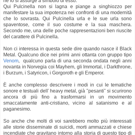
ne lo si assurge a simbolo di esso.
Qui Pulcinella non si lagna e piange a singhiozzo per
manifestare la sua impotenza nei confronti di una modernità
che lo sovrasta. Qui Pulcinella urla e le sue urla sono
spaventose, come il suo costume e la sua maschera.
Secondo me, una delle poche rappresentazioni ben riuscite
del carattere di Pulcinella.
Non ci interessa in questa sede dire quando nasce il Black
Metal. Qualcuno dice nei primi anni ottanta con gruppo tipo
Venom
, qualcuno parla di una seconda ondata negli anni
novanta in Norvegia coi Mayhem, gli Immortal, i Darkthrone,
i Burzum, i Satyricon, i Gorgoroth e gli Emperor.
È anche complesso descrivere i modi in cui le tematiche
sonore e testuali dell' heavy metal, già "pesanti" si scurirono
ancora di più fino a trasformarsi in un movimento
smaccatamente anti-cristiano, vicino al satanismo e al
paganesimo.
So anche che molti di voi sarebbero molto più interessati
alle storie disseminate di suicidi, morti ammazzati e chiese
incendiate che gravitano intorno alla storia di questo tipo di