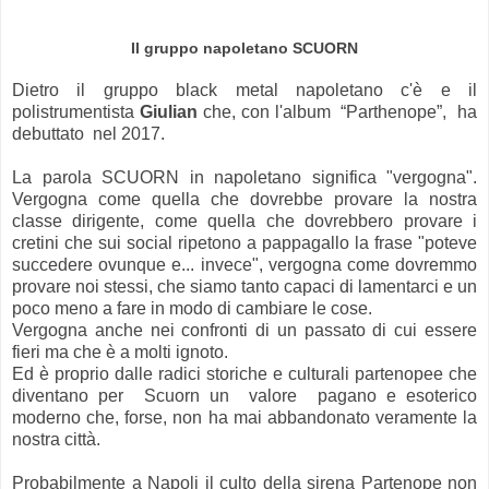
Il gruppo napoletano SCUORN
Dietro il gruppo black metal napoletano c'è e il
polistrumentista
Giulian
che, con l'album “Parthenope”, ha
debuttato nel 2017.
La parola SCUORN in napoletano significa "vergogna".
Vergogna come quella che dovrebbe provare la nostra
classe dirigente, come quella che dovrebbero provare i
cretini che sui social ripetono a pappagallo la frase "poteve
succedere ovunque e... invece", vergogna come dovremmo
provare noi stessi, che siamo tanto capaci di lamentarci e un
poco meno a fare in modo di cambiare le cose.
Vergogna anche nei confronti di un passato di cui essere
fieri ma che è a molti ignoto.
Ed è proprio dalle radici storiche e culturali partenopee che
diventano per Scuorn un valore pagano e esoterico
moderno che, forse, non ha mai abbandonato veramente la
nostra città.
Probabilmente a Napoli il culto della sirena Partenope non