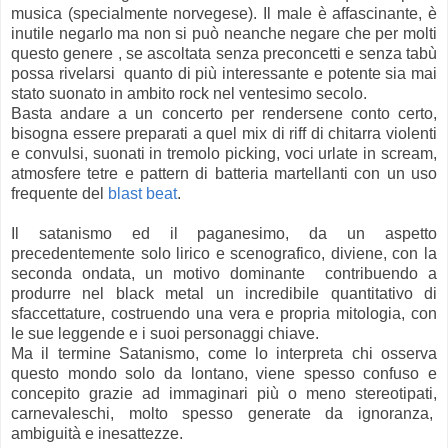
musica (specialmente norvegese). Il male è affascinante, è
inutile negarlo ma non si può neanche negare che per molti
questo genere , se ascoltata senza preconcetti e senza tabù
possa rivelarsi quanto di più interessante e potente sia mai
stato suonato in ambito rock nel ventesimo secolo.
Basta andare a un concerto per rendersene conto certo,
bisogna essere preparati a quel mix di riff di chitarra violenti
e convulsi, suonati in tremolo picking, voci urlate in scream,
atmosfere tetre e pattern di batteria martellanti con un uso
frequente del
blast beat
.
Il satanismo ed il paganesimo, da un aspetto
precedentemente solo lirico e scenografico, diviene, con la
seconda ondata, un motivo dominante contribuendo a
produrre nel black metal un incredibile quantitativo di
sfaccettature, costruendo una vera e propria mitologia, con
le sue leggende e i suoi personaggi chiave.
Ma il termine Satanismo, come lo interpreta chi osserva
questo mondo solo da lontano, viene spesso confuso e
concepito grazie ad immaginari più o meno stereotipati,
carnevaleschi, molto spesso generate da ignoranza,
ambiguità e inesattezze.