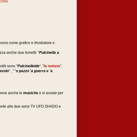
cchio
Lavora come grafico e illustratore e
izza anche due fumetti: "
Pulcinella a
editi sono "
Pulcinelleide
", "
la nottata
",
iavolo
" , "
'
o pazzo 'a guerra e 'a
mpone anche le
musiche
e si avvale per
 ponte alle due serie TV UFO SHADO e