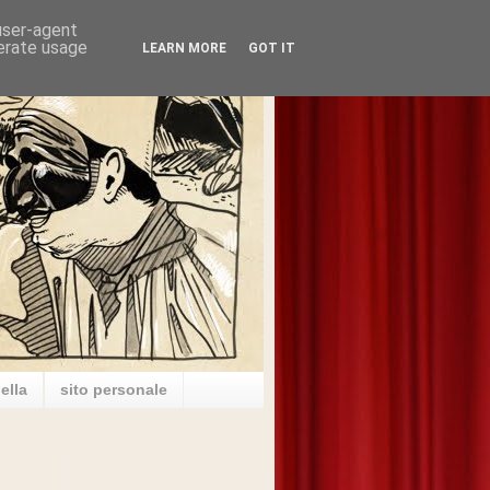
 user-agent
nerate usage
LEARN MORE
GOT IT
ella
sito personale