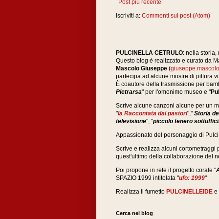
Post più recente
Iscriviti a:
Commenti sul post (Atom)
PULCINELLA CETRULO
: nella storia
Questo blog è realizzato e curato da 
Mascolo Giuseppe
(
giuseppe.mascolo
partecipa ad alcune mostre
di pittura 
È coautore della trasmissione per bamb
Pietrarsa
" per l'omonimo museo e "
Pul
Scrive alcune canzoni alcune per un musi
"
la Raccontata dai pastori
","
Storia d
televisione
", "
piccolo tenero sottuffici
Appassionato del personaggio di Pulcinel
Scrive e realizza alcuni cortometraggi p
quest'ultimo della collaborazione del n
Poi propone in rete il progetto corale "
SPAZIO 1999 intitolata "
ufo: 1999
"
Realizza il fumetto
PULCINELLEIDE
e 
Cerca nel blog