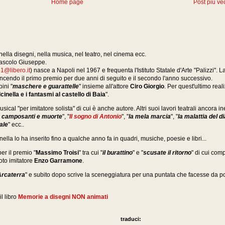
Home page
Post più ve
, nella disegni, nella musica, nel teatro, nel cinema ecc.
Mascolo Giuseppe.
1@libero.it
) nasce a Napoli nel 1967 e frequenta l'Istituto Statale d'Arte "Palizzi". 
vincendo il primo premio per due anni di seguito e il secondo l'anno successivo.
ini "
maschere e guarattelle
"
insieme all'attore
Ciro Giorgio
.
Per quest'ultimo real
cinella e i fantasmi al castello di Baia
".
cal "per imitatore solista" di cui è anche autore. Altri suoi lavori teatrali ancora in
e camposanti e muorte
", "
Il sogno di Antonio
", "
la mela marcia
", "
la malattia del d
ale
" ecc..
la lo ha inserito fino a qualche anno fa in quadri, musiche, poesie e libri...
er il premio "
Massimo Troisi
" tra cui "
il burattino
" e "
scusate il ritorno
" di cui co
oto imitatore
Enzo Garramone
.
Arcaterra
" e subito dopo scrive la sceneggiatura per una puntata che facesse da
il libro
Memorie a disegni NON animati
traduci: