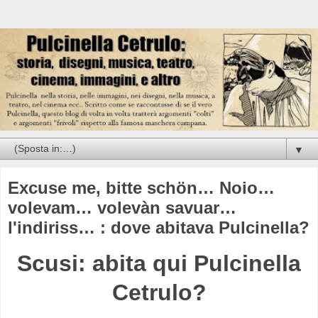
▼
Excuse me, bitte schön… Noio…
volevam… volevàn savuar…
l'indiriss… : dove abitava Pulcinella?
Scusi: abita qui Pulcinella
Cetrulo?