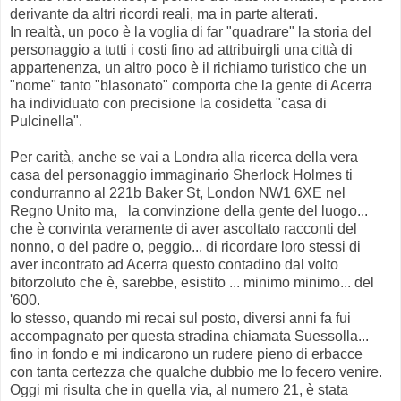
derivante da altri ricordi reali, ma in parte alterati.
In realtà, un poco è la voglia di far "quadrare" la storia del
personaggio a tutti i costi fino ad attribuirgli una città di
appartenenza, un altro poco è il richiamo turistico che un
"nome" tanto "blasonato" comporta che la gente di Acerra
ha individuato con precisione la cosidetta "casa di
Pulcinella".
Per carità, anche se vai a Londra alla ricerca della vera
casa del personaggio immaginario Sherlock Holmes ti
condurranno al 221b Baker St, London NW1 6XE nel
Regno Unito ma, la convinzione della gente del luogo...
che è convinta veramente di aver ascoltato racconti del
nonno, o del padre o, peggio... di ricordare loro stessi di
aver incontrato ad Acerra questo contadino dal volto
bitorzoluto che è, sarebbe, esistito ... minimo minimo... del
'600.
Io stesso, quando mi recai sul posto, diversi anni fa fui
accompagnato per questa stradina chiamata Suessolla...
fino in fondo e mi indicarono un rudere pieno di erbacce
con tanta certezza che qualche dubbio me lo fecero venire.
Oggi mi risulta che in quella via, al numero 21, è stata