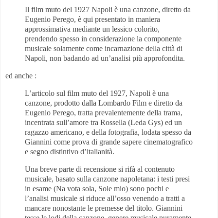
Il film muto del 1927 Napoli è una canzone, diretto da
Eugenio Perego, è qui presentato in maniera
approssimativa mediante un lessico colorito,
prendendo spesso in considerazione la componente
musicale solamente come incarnazione della città di
Napoli, non badando ad un’analisi più approfondita.
ed anche :
L’articolo sul film muto del 1927, Napoli è una
canzone, prodotto dalla Lombardo Film e diretto da
Eugenio Perego, tratta prevalentemente della trama,
incentrata sull’amore tra Rossella (Leda Gys) ed un
ragazzo americano, e della fotografia, lodata spesso da
Giannini come prova di grande sapere cinematografico
e segno distintivo d’italianità.
Una breve parte di recensione si rifà al contenuto
musicale, basato sulla canzone napoletana: i testi presi
in esame (Na vota sola, Sole mio) sono pochi e
l’analisi musicale si riduce all’osso venendo a tratti a
mancare nonostante le premesse del titolo. Giannini
tesse le lodi della canzone, genere musicale puramente