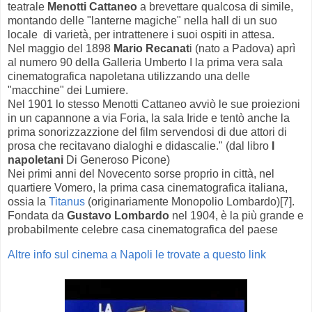
teatrale
Menotti Cattaneo
a brevettare qualcosa di simile,
montando delle "lanterne magiche" nella hall di un suo
locale di varietà, per intrattenere i suoi ospiti in attesa.
Nel maggio del 1898
Mario Recanat
i (nato a Padova) aprì
al numero 90 della Galleria Umberto I la prima vera sala
cinematografica napoletana utilizzando una delle
"macchine" dei Lumiere.
Nel 1901 lo stesso Menotti Cattaneo avviò le sue proiezioni
in un capannone a via Foria, la sala Iride e tentò anche la
prima sonorizzazzione del film servendosi di due attori di
prosa che recitavano dialoghi e didascalie." (dal libro
I
napoletani
Di Generoso Picone)
Nei primi anni del Novecento sorse proprio in città, nel
quartiere Vomero, la prima casa cinematografica italiana,
ossia la
Titanus
(originariamente Monopolio Lombardo)[7].
Fondata da
Gustavo Lombardo
nel 1904, è la più grande e
probabilmente celebre casa cinematografica del paese
Altre info sul cinema a Napoli le trovate a questo link