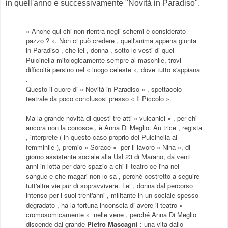
in quell'anno e successivamente "Novità in Paradiso".
« Anche qui chi non rientra negli schemi è considerato
pazzo ? ». Non ci può credere , quell'anima appena giunta
in Paradiso , che lei , donna , sotto le vesti di quel
Pulcinella mitologicamente sempre al maschile, trovi
difficoltà persino nel « luogo celeste », dove tutto s'appiana
.
Questo il cuore di « Novità in Paradiso » , spettacolo
teatrale da poco conclusosi presso « Il Piccolo ».
Ma la grande novità di questi tre atti « vulcanici » , per chi
ancora non la conosce , è Anna Di Meglio. Au trice , regista
, interprete ( in questo caso proprio del Pulcinella al
femminile ), premio « Sorace »
per il lavoro « Nina », di
giorno assistente sociale alla Usl 23 di Marano, da venti
anni in lotta per dare spazio a chi il teatro ce l'ha nel
sangue e che magari non lo sa , perché costretto a seguire
tutt'altre vie pur di sopravvivere. Lei , donna dal percorso
intenso per i suoi trent'anni , militante in un sociale spesso
degradato , ha la fortuna inconscia di avere il teatro «
cromosomicamente »
nelle vene , perché Anna Di Meglio
discende dal grande
Pietro Mascagni
: una vita dallo