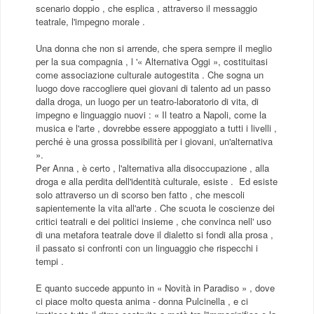
scenario doppio , che esplica , attraverso il messaggio
teatrale, l'impegno morale .
Una donna che non si arrende, che spera sempre il meglio
per la sua compagnia , l '« Alternativa Oggi », costituitasi
come associazione culturale autogestita . Che sogna un
luogo dove raccogliere quei giovani di talento ad un passo
dalla droga, un luogo per un teatro-laboratorio di vita, di
impegno e linguaggio nuovi : « Il teatro a Napoli, come la
musica e l'arte , dovrebbe essere appoggiato a tutti i livelli ,
perché è una grossa possibilità per i giovani, un'alternativa
».
Per Anna , è certo , l'alternativa alla disoccupazione , alla
droga e alla perdita dell'identità culturale, esiste .
Ed esiste
solo attraverso un di scorso ben fatto , che mescoli
sapientemente la vita all'arte . Che scuota le coscienze dei
critici teatrali e dei politici insieme , che convinca nell' uso
di una metafora teatrale dove il dialetto si fondi alla prosa ,
il passato si confronti con un linguaggio che rispecchi i
tempi .
E quanto succede appunto in « Novità in Paradiso » , dove
ci piace molto questa anima - donna Pulcinella , e ci