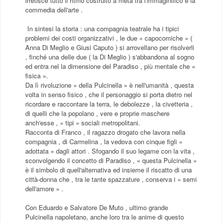
irretisce tutto il ritmo costruito a metà tra l'immaginifico e la
commedia dell'arte .
In sintesi la storia : una compagnia teatrale ha i tipici
problemi dei costi organizzativi , le due « capocomiche » (
Anna Di Meglio e Giusi Caputo ) si arrovellano per risolverli
, finché una delle due ( la Di Meglio ) s'abbandona al sogno
ed entra nel la dimensione del Paradiso , più mentale che «
fisica ».
Da lì rivoluzione « della Pulcinella » è nell'umanità , questa
volta in senso fisico , che il personaggio si porta dietro nel
ricordare e raccontare la terra, le debolezze , la civetteria ,
di quelli che la popolano , vere e proprie maschere
anch'esse , « tipi » sociali metropolitani.
Racconta di Franco , il ragazzo drogato che lavora nella
compagnia , di Carmelina , la vedova con cinque figli «
adottata » dagli attori . Sfogando il suo legame con la vita ,
sconvolgendo il concetto di Paradiso , « questa Pulcinella »
è il simbolo di quell'alternativa ed insieme il riscatto di una
città-donna che , tra le tante spazzature , conserva i « semi
dell'amore » .
Con Eduardo e Salvatore De Muto , ultimo grande
Pulcinella napoletano, anche loro tra le anime di questo