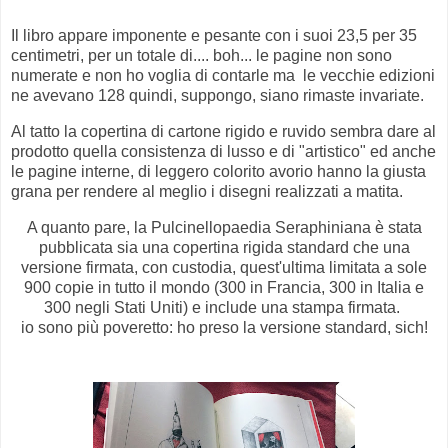
Il libro appare imponente e pesante con i suoi 23,5 per 35
centimetri, per un totale di.... boh... le pagine non sono
numerate e non ho voglia di contarle ma le vecchie edizioni
ne avevano 128 quindi, suppongo, siano rimaste invariate.
Al tatto la copertina di cartone rigido e ruvido sembra dare al
prodotto quella consistenza di lusso e di "artistico" ed anche
le pagine interne, di leggero colorito avorio hanno la giusta
grana per rendere al meglio i disegni realizzati a matita.
A quanto pare, la Pulcinellopaedia Seraphiniana è stata
pubblicata sia una copertina rigida standard che una
versione firmata, con custodia, quest'ultima limitata a sole
900 copie in tutto il mondo (300 in Francia, 300 in Italia e
300 negli Stati Uniti) e include una stampa firmata.
io sono più poveretto: ho preso la versione standard, sich!