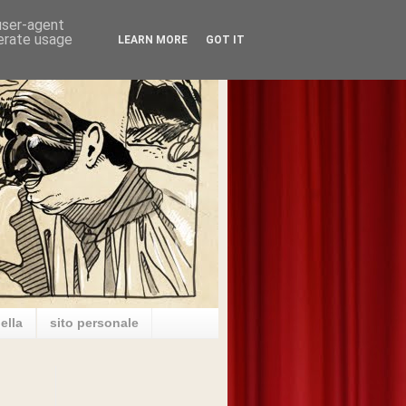
 user-agent
nerate usage
LEARN MORE
GOT IT
ella
sito personale